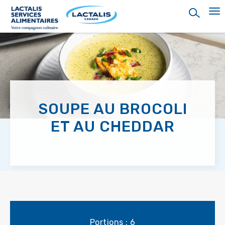
Skip
to
main
content
SOUPE AU BROCOLI
ET AU CHEDDAR
Portions : 6