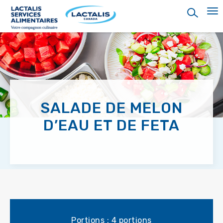
Skip
to
main
content
SALADE DE MELON
D’EAU ET DE FETA
Portions : 4 portions