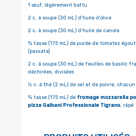
1 œuf, légèrement battu
2 c. à soupe (30 mL) d’huile d’olive
2 c. à soupe (30 mL) d’huile de canola
¾ tasse (175 mL) de purée de tomates égou
(passata)
2 c. à soupe (30 mL) de feuilles de basilic fra
déchirées, divisées
½ c. à thé (2 mL) de sel et de poivre, chacun
¾ tasse (175 mL) de
fromage mozzarella p
pizza Galbani Professionale Tigrano
, râpé