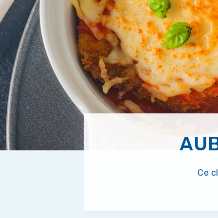
AUB
Ce cl