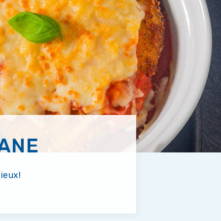
SANE
cieux!