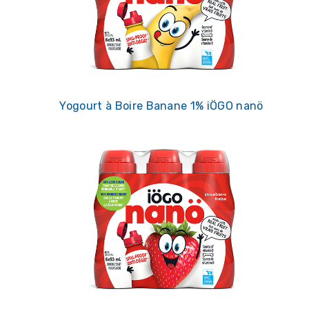
Yogourt à Boire Banane 1% iÖGO nanö