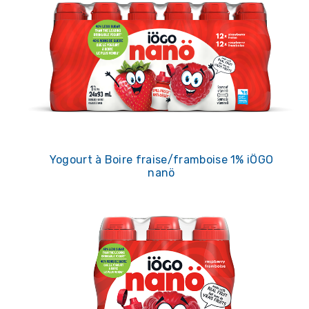
Yogourt à Boire fraise/framboise 1% iÖGO
nanö