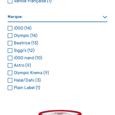
Vanille française
(1)
Marque:
iÖGO
(14)
Olympic
(14)
Beatrice
(13)
Siggi's
(12)
iÖGO nanö
(10)
Astro
(9)
Olympic Krema
(9)
Halal/Dahi
(3)
Plain Label
(1)