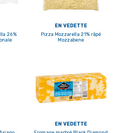
EN VEDETTE
lla 26%
Pizza Mozzarella 21% râpé
ionale
Mozzabene
EN VEDETTE
Asiago
Fromage marbré Black Diamond